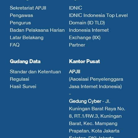
Sekretariat APJII
IDNIC
Pengawas
IDNIC Indonesia Top Level
Pengurus
Domain (ID TLD)
Badan Pelaksana Harian
Indonesia Internet
Latar Belakang
Exchange (IIX)
FAQ
Partner
Gudang Data
Kantor Pusat
Standar dan Ketentuan
APJII
Regulasi
(Asosiasi Penyelenggara
Hasil Survei
Jasa Internet Indonesia)
-
Gedung Cyber
- Jl.
Kuningan Barat Raya No.
8, RT.1/RW.3, Kuningan
Barat, Kec. Mampang
Prapatan, Kota Jakarta